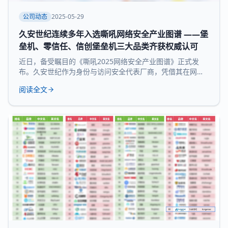
公司动态
2025-05-29
久安世纪连续多年入选嘶吼网络安全产业图谱 ——堡
垒机、零信任、信创堡垒机三大品类齐获权威认可
近日，备受瞩目的《嘶吼2025网络安全产业图谱》正式发
布。久安世纪作为身份与访问安全代表厂商，凭借其在网络
安全领域的深厚积累和持续精益求精荣耀登榜，实力入选 堡
阅读全文
垒机、零信任、信创堡垒机 三大细分领域，再次展现了领先
的技术实力和全面的产品布局。 《嘶吼 2025网络安全产业
图谱》凭借深入的调研、专业的分析，全景式展现网络安全
产业的最新态势，挖掘潜在发展机遇，为