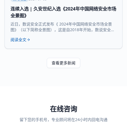
连续入选 | 久安世纪入选《2024年中国网络安全市场
全景图》
近日，数说安全正式发布《 2024年中国网络安全市场全景
图》（以下简称全景图），这是自2018年开始，数说安全发
布的第七版全景图。 久安世纪 凭借 在网络安全领域的技术
阅读全文
沉淀、服务经验和长时间的市场验证，再度 入选 全景图安全
办公空间和 运维审计堡垒机 两大核心 领域 。 数说安全作为
网络安全领域的研究机构，始终贯彻数据驱动的研究理念，
致力于提供客观、科学的市
查看更多新闻
在线咨询
留下您的手机号，专业顾问将在24小时内回电沟通