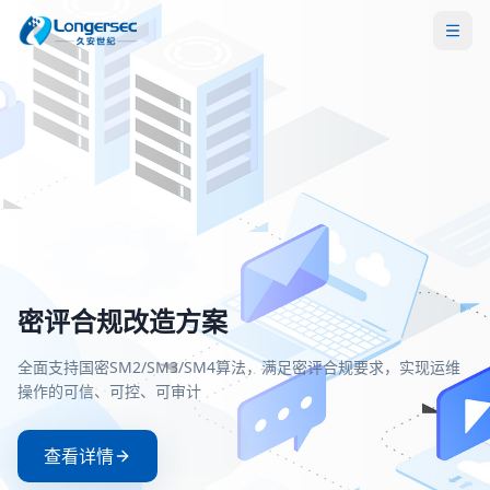
密评合规改造方案
一站式等保安全解决方案
两高一弱安全解决方案
零信任安全接入解决方案
全面支持国密SM2/SM3/SM4算法，满足密评合规要求，实现运维
覆盖定级、备案、整改、测评全流程，助力企业快速、低成本通
聚焦高危漏洞、高危端口和弱口令治理，构建主动防御与持续监
基于零信任架构实现身份验证与动态授权，确保每一次访问都经
操作的可信、可控、可审计
等级保护测评，满足等保2.0合规要求
的安全防护体系
严格验证和持续评估
查看详情
查看详情
查看详情
查看详情